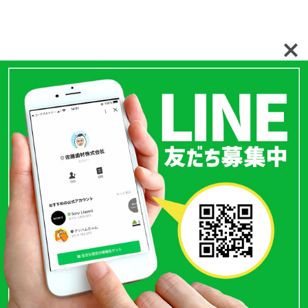
〒110-0015
東京都台東区東上野1丁目15-3
TEL.
03-3833-3986
FAX.03-3833-3989
Copyright （c）Satoh Dental Material co.LTD All Rights Reserved.
商品を検索する
お問
い合