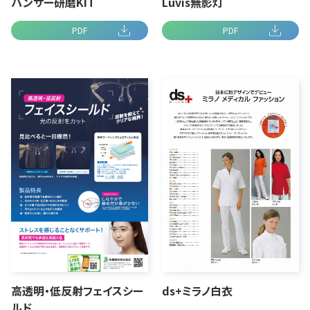
パンサー研磨KIT
Luvis無影灯
PDF
PDF
高透明・低反射フェイスシー
ds+ミラノ白衣
ルド