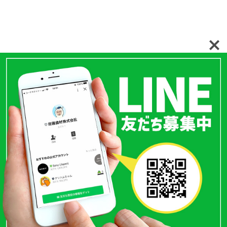
〒110-0015
東京都台東区東上野1丁目15-3
TEL.
03-3833-3986
FAX.03-3833-3989
Copyright （c）Satoh Dental Material co.LTD All Rights Reserved.
お問