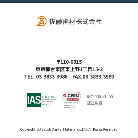
〒110-0015
東京都台東区東上野1丁目15-3
TEL.
03-3833-3986
FAX.03-3833-3989
Copyright （c）Satoh Dental Material co.LTD All Rights Reserved.